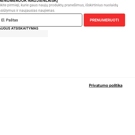
RENUMERUOK NAUJIENLAIŠKĮ
kite pirmieji, kurie gaus naujų produktų pranešimus, išskirtinius nuolaidų
siūlymus ir naujausias naujienas.
PRENUMERUOTI
AUGUS ATSISKAITYMAS
Privatumo politika