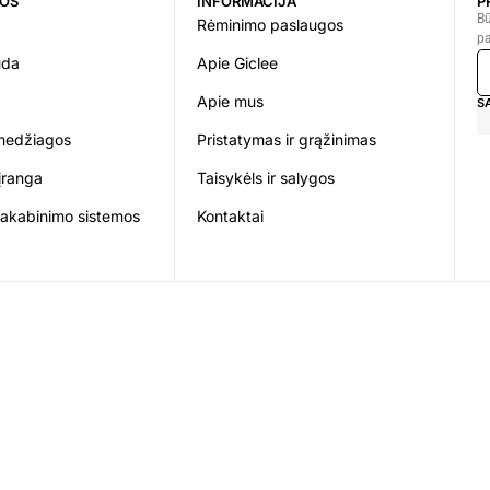
JOS
INFORMACIJA
P
Bū
Rėminimo paslaugos
pa
uda
Apie Giclee
Apie mus
S
medžiagos
Pristatymas ir grąžinimas
įranga
Taisykėls ir salygos
pakabinimo sistemos
Kontaktai