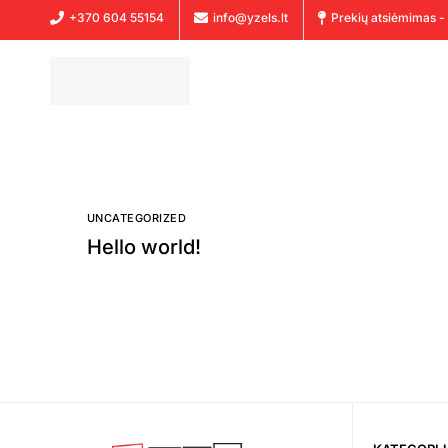
+370 604 55154
info@yzels.lt
Prekių atsiėmimas - 
UNCATEGORIZED
Hello world!