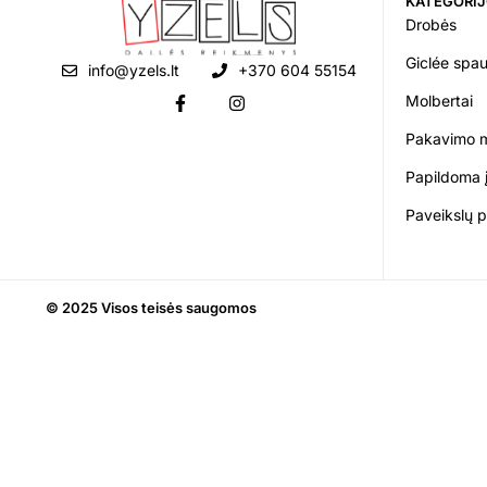
KATEGORI
Drobės
Giclée spa
info@yzels.lt
+370 604 55154
Molbertai
Pakavimo 
Papildoma 
Paveikslų 
© 2025 Visos teisės saugomos