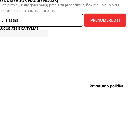
RENUMERUOK NAUJIENLAIŠKĮ
kite pirmieji, kurie gaus naujų produktų pranešimus, išskirtinius nuolaidų
siūlymus ir naujausias naujienas.
PRENUMERUOTI
AUGUS ATSISKAITYMAS
Privatumo politika