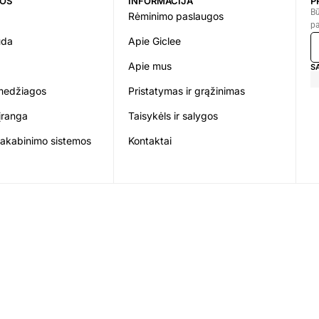
JOS
INFORMACIJA
P
Bū
Rėminimo paslaugos
pa
uda
Apie Giclee
Apie mus
S
medžiagos
Pristatymas ir grąžinimas
įranga
Taisykėls ir salygos
pakabinimo sistemos
Kontaktai