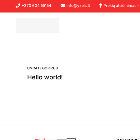
+370 604 55154
info@yzels.lt
Prekių atsiėmimas - 
UNCATEGORIZED
Hello world!