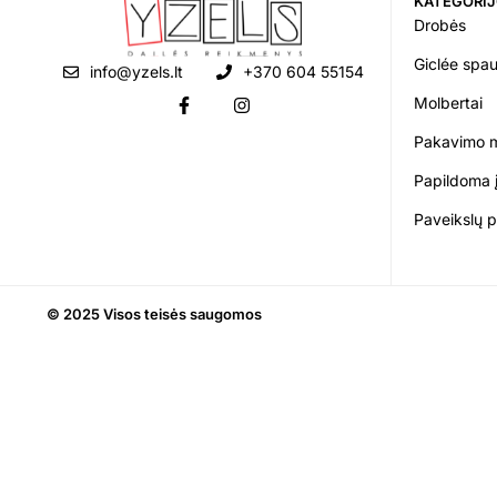
KATEGORI
Drobės
Giclée spa
info@yzels.lt
+370 604 55154
Molbertai
Pakavimo 
Papildoma 
Paveikslų 
© 2025 Visos teisės saugomos