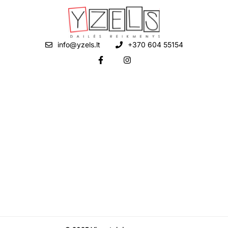
info@yzels.lt
+370 604 55154