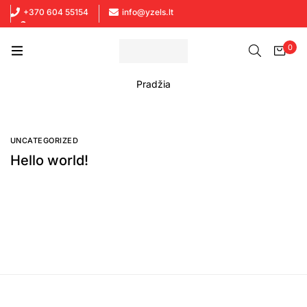
+370 604 55154
info@yzels.lt
Prekių atsiėmimas - Kaune ir Vilniuje
0
Pradžia
UNCATEGORIZED
Hello world!