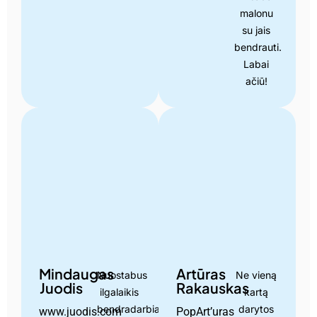
malonu
su jais
bendrauti.
Labai
ačiū!
Mindaugas
Artūras
Nuostabus
Ne vieną
Juodis
Rakauskas
ilgalaikis
kartą
bendradarbiavimas.
darytos
www.juodis.com
PopArt’uras