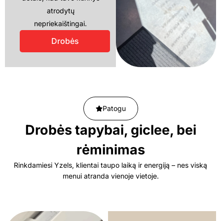
atrodytų
nepriekaištingai.
Drobės
Patogu
Drobės tapybai, giclee, bei
rėminimas
Rinkdamiesi Yzels, klientai taupo laiką ir energiją – nes viską
menui atranda vienoje vietoje.