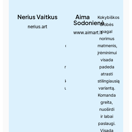
Nerius Vaitkus
Aima
Parsidėjo viskas nuo
Kokybiškos
Sodonienė
netyčiuko. Kada
drobės
nerius.art
Google parodė kas
pagal
www.aimart.lt
pagamins man
norimus
drobes tapybai.Ir nuo
matmenis,
tos dienos, visos
įrėminimui
drobės iš Yzels
visada
rankų.Nepakartojamas
padeda
ir draugiškas
atrasti
kolektyvas.Atvažiuoji,
stilingiausią
užsakai , išgeri kavos,
variantą.
pabendrauji ir gauni
Komanda
🙂
greita,
nuoširdi
ir labai
paslaugi.
Visada