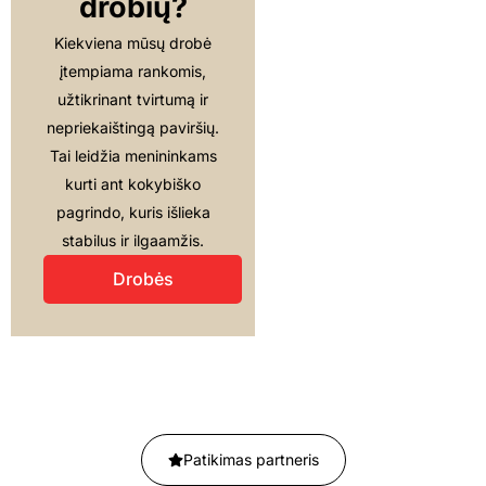
drobių?
Kiekviena mūsų drobė
įtempiama rankomis,
užtikrinant tvirtumą ir
nepriekaištingą paviršių.
Tai leidžia menininkams
kurti ant kokybiško
pagrindo, kuris išlieka
stabilus ir ilgaamžis.
Drobės
Patikimas partneris