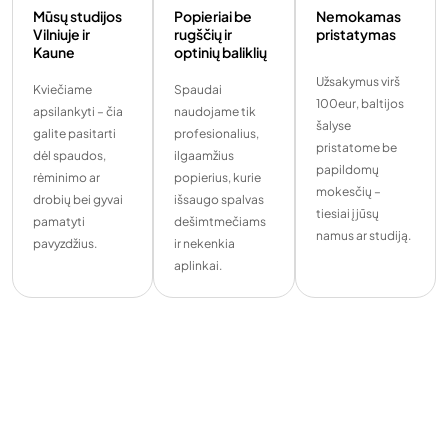
Mūsų studijos
Popieriai be
Nemokamas
Vilniuje ir
rugščių ir
pristatymas
Kaune
optinių baliklių
Užsakymus virš
Kviečiame
Spaudai
100eur, baltijos
apsilankyti – čia
naudojame tik
šalyse
galite pasitarti
profesionalius,
pristatome be
dėl spaudos,
ilgaamžius
papildomų
rėminimo ar
popierius, kurie
mokesčių –
drobių bei gyvai
išsaugo spalvas
tiesiai į jūsų
pamatyti
dešimtmečiams
namus ar studiją.
pavyzdžius.
ir nekenkia
aplinkai.