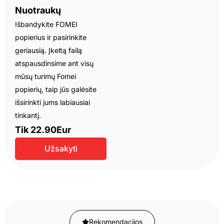
Nuotraukų
Išbandykite FOMEI
popierius ir pasirinkite
geriausią. Įkeltą failą
atspausdinsime ant visų
mūsų turimų Fomei
popierių, taip jūs galėsite
išsirinkti jums labiausiai
tinkantį.
Tik 22.90Eur
Užsakyti
Rekomendacijos