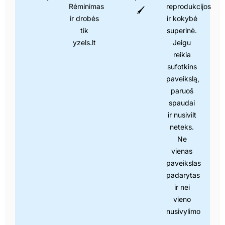
Rėminimas
reprodukcijos
🖌
ir drobės
ir kokybė
tik
superinė.
yzels.lt
Jeigu
reikia
sufotkins
paveikslą,
paruoš
spaudai
ir nusivilt
neteks.
Ne
vienas
paveikslas
padarytas
ir nei
vieno
nusivylimo