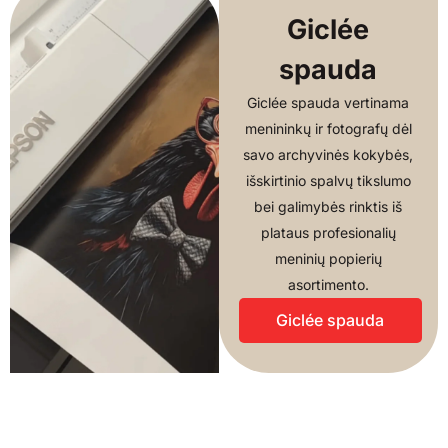
Giclée
spauda
Giclée spauda vertinama
menininkų ir fotografų dėl
savo archyvinės kokybės,
išskirtinio spalvų tikslumo
bei galimybės rinktis iš
plataus profesionalių
meninių popierių
asortimento.
Giclée spauda