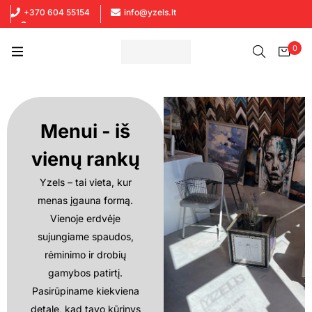
+370 604 55154
info@yzels.lt
Prekių atsiėmimas - Kaune ir Vilniuje
0
Menui - iš
vienų rankų
Yzels – tai vieta, kur
menas įgauna formą.
Vienoje erdvėje
sujungiame spaudos,
rėminimo ir drobių
gamybos patirtį.
Pasirūpiname kiekviena
detale, kad tavo kūrinys