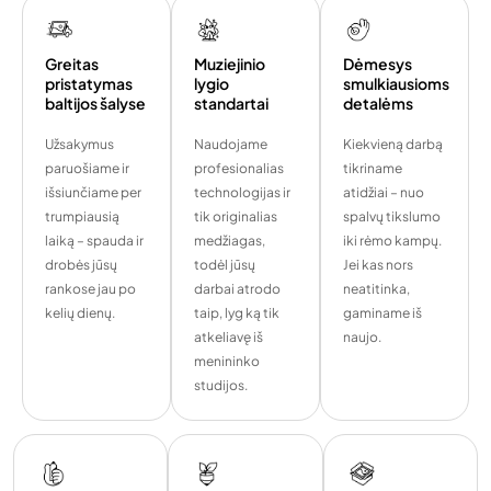
Greitas
Muziejinio
Dėmesys
pristatymas
lygio
smulkiausioms
baltijos šalyse
standartai
detalėms
Užsakymus
Naudojame
Kiekvieną darbą
paruošiame ir
profesionalias
tikriname
išsiunčiame per
technologijas ir
atidžiai – nuo
trumpiausią
tik originalias
spalvų tikslumo
laiką – spauda ir
medžiagas,
iki rėmo kampų.
drobės jūsų
todėl jūsų
Jei kas nors
rankose jau po
darbai atrodo
neatitinka,
kelių dienų.
taip, lyg ką tik
gaminame iš
atkeliavę iš
naujo.
menininko
studijos.