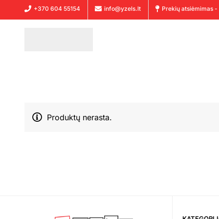
+370 604 55154
info@yzels.lt
Prekių atsiėmimas - 
Produktų nerasta.
KATEGORI