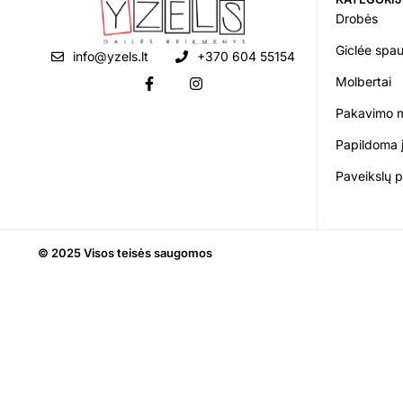
Drobės
Giclée spa
info@yzels.lt
+370 604 55154
Molbertai
Pakavimo 
Papildoma 
Paveikslų 
© 2025 Visos teisės saugomos