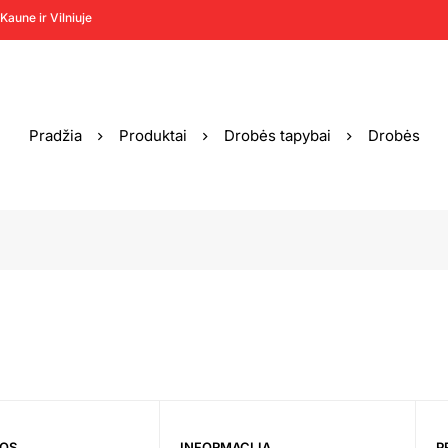
Kaune ir Vilniuje
Pradžia
Produktai
Drobės tapybai
Drobės
JOS
INFORMACIJA
P