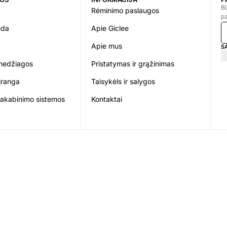
Bū
Rėminimo paslaugos
pa
uda
Apie Giclee
Apie mus
S
medžiagos
Pristatymas ir grąžinimas
įranga
Taisykėls ir salygos
pakabinimo sistemos
Kontaktai