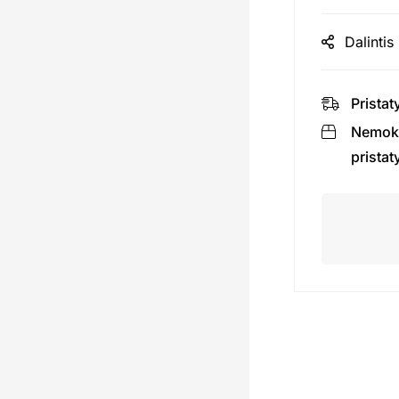
Dalintis
Pristat
Nemok
prista