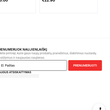
5.00
€
22.90
RENUMERUOK NAUJIENLAIŠKĮ
kite pirmieji, kurie gaus naujų produktų pranešimus, išskirtinius nuolaidų
siūlymus ir naujausias naujienas.
PRENUMERUOTI
AUGUS ATSISKAITYMAS