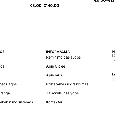
€
9.00
–
€
13
€
8.00
–
€
140.00
JOS
INFORMACIJA
P
Bū
Rėminimo paslaugos
pa
uda
Apie Giclee
Apie mus
S
medžiagos
Pristatymas ir grąžinimas
įranga
Taisykėls ir salygos
pakabinimo sistemos
Kontaktai