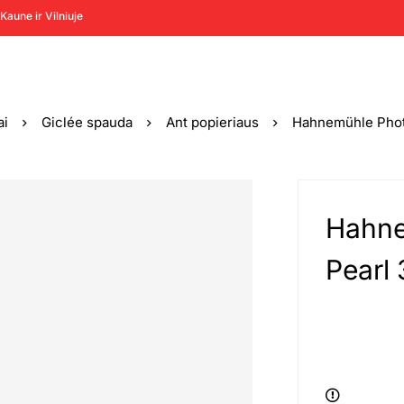
Kaune ir Vilniuje
ai
Giclée spauda
Ant popieriaus
Hahnemühle Phot
Hahne
Pearl