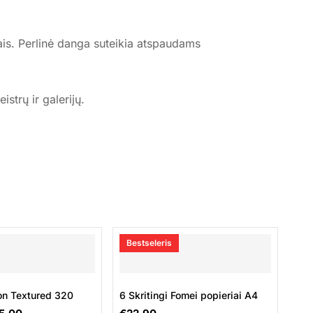
nais. Perlinė danga suteikia atspaudams
strų ir galerijų.
Bestseleris
on Textured 320
6 Skritingi Fomei popieriai A4