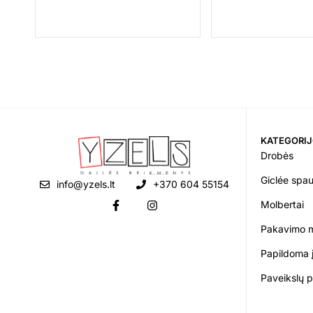
KATEGORI
Drobės
Giclée spa
info@yzels.lt
+370 604 55154
Molbertai
Pakavimo 
Papildoma 
Paveikslų 