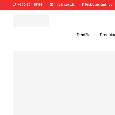
+370 604 55154
info@yzels.lt
Prekių atsiėmimas - 
Pradžia
Produkt