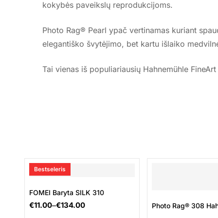
kokybės paveikslų reprodukcijoms.
Photo Rag® Pearl ypač vertinamas kuriant spaudin
elegantiško švytėjimo, bet kartu išlaiko medvil
Tai vienas iš populiariausių Hahnemühle FineArt 
Bestseleris
FOMEI Baryta SILK 310
€
11.00
–
€
134.00
Photo Rag® 308 Ha