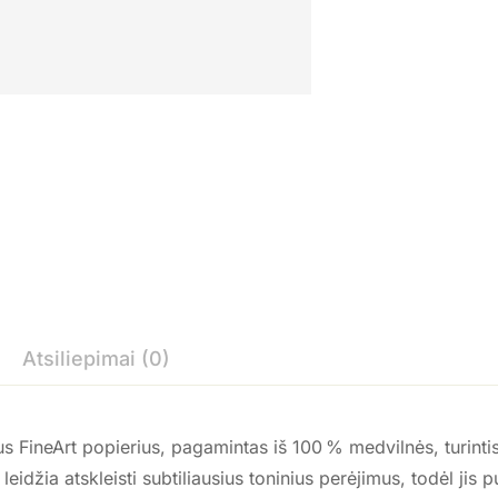
Atsiliepimai (0)
FineArt popierius, pagamintas iš 100 % medvilnės, turintis š
eidžia atskleisti subtiliausius toninius perėjimus, todėl jis p