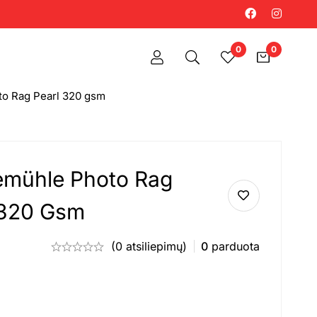
0
0
o Rag Pearl 320 gsm
mühle Photo Rag
 320 Gsm
(0 atsiliepimų)
0
parduota