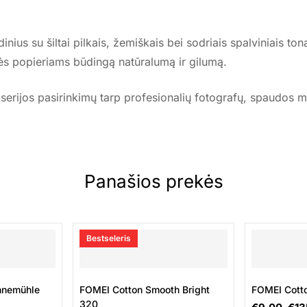
ius su šiltai pilkais, žemiškais bei sodriais spalviniais to
nės popieriams būdingą natūralumą ir gilumą.
serijos pasirinkimų tarp profesionalių fotografų, spaudos mei
Panašios prekės
Bestseleris
hnemühle
FOMEI Cotton Smooth Bright
FOMEI Cott
320